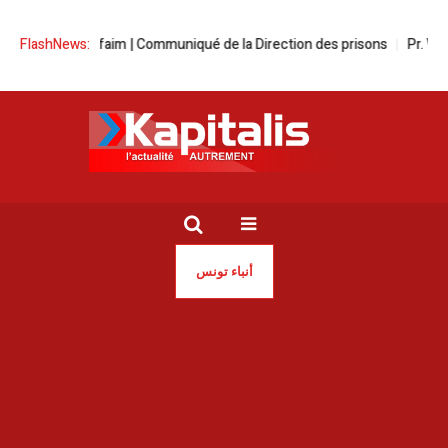
ève de la faim | Communiqué de la Direction des prisons
FlashNews:
Pr. Walid Nai
أنباء تونس