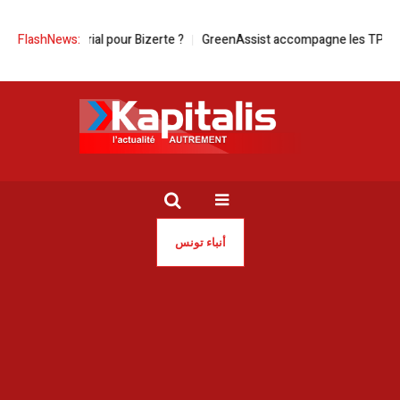
al pour Bizerte ?
FlashNews:
GreenAssist accompagne les TPME tunisiennes dans 
أنباء تونس