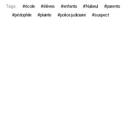
Tags:
école
élèves
enfants
Nabeul
parents
pédophile
plainte
police judiciaire
suspect