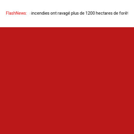
| En 2025, les incendies ont ravagé plus de 1200 hectares de forêts !
FlashNews:
Tu