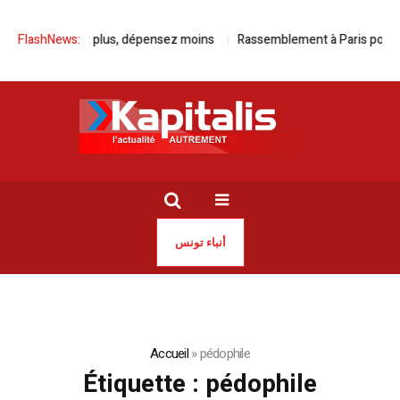
 Kia, roulez plus, dépensez moins
FlashNews:
Rassemblement à Paris pour la li
أنباء تونس
Accueil
»
pédophile
Étiquette :
pédophile