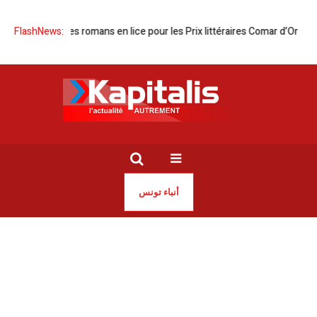
inaire des romans en lice pour les Prix littéraires Comar d’Or
FlashNews:
Guerre d’
أنباء تونس