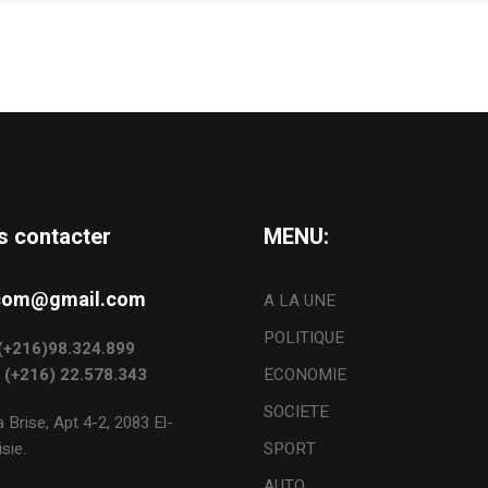
s contacter
MENU:
s.com@gmail.com
A LA UNE
POLITIQUE
: (+216)98.324.899
: (+216) 22.578.343
ECONOMIE
SOCIETE
 Brise, Apt 4-2, 2083 El-
sie.
SPORT
AUTO