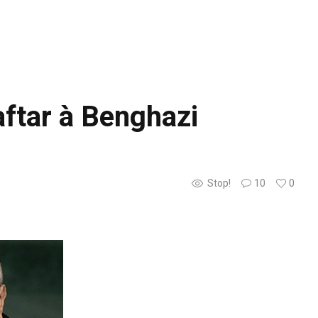
ftar à Benghazi
Stop!
10
0