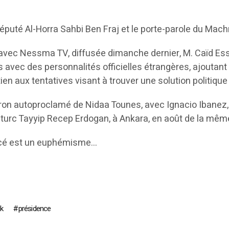
puté Al-Horra Sahbi Ben Fraj et le porte-parole du Mac
 avec Nessma TV, diffusée dimanche dernier, M. Caïd Es
vec des personnalités officielles étrangères, ajoutant qu’
en aux tentatives visant à trouver une solution politique 
ron autoproclamé de Nidaa Tounes, avec Ignacio Ibanez, 
re turc Tayyip Recep Erdogan, à Ankara, en août de la mêm
gacé est un euphémisme…
k
présidence