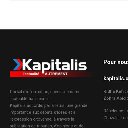
Pour nou
kapitali
Ridha Kefi 
Portail d’information, spécialisé dans
Zohra Abid 
l’actualité tunisienne.
Kapitalis accorde, par ailleurs, une grande
Résidence La
importance aux débats d’idées et à
Ghazala, Tuni
l’expression citoyenne, à travers la
publication de tribunes, d’opinions et de