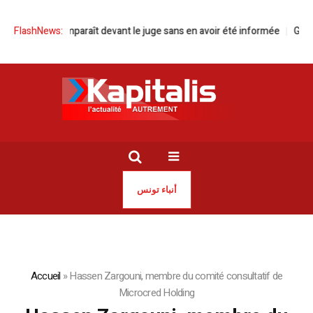
ahmani comparaît devant le juge sans en avoir été informée
FlashNews:
Green For
أنباء تونس
Accueil
»
Hassen Zargouni, membre du comité consultatif de
Microcred Holding