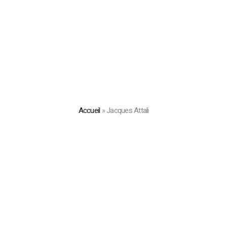
Accueil
»
Jacques Attali