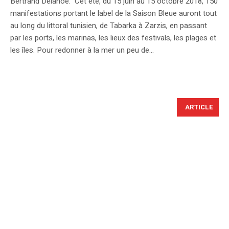
Bertrand Delanoë. Cet été, du 15 juin au 15 octobre 2018, 150
manifestations portant le label de la Saison Bleue auront tout
au long du littoral tunisien, de Tabarka à Zarzis, en passant
par les ports, les marinas, les lieux des festivals, les plages et
les îles. Pour redonner à la mer un peu de...
ARTICLE