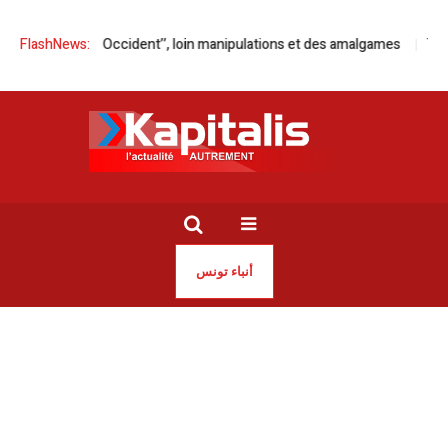
ans en Occident’’, loin manipulations et des amalgames
FlashNews:
Tunisie | Fi
أنباء تونس