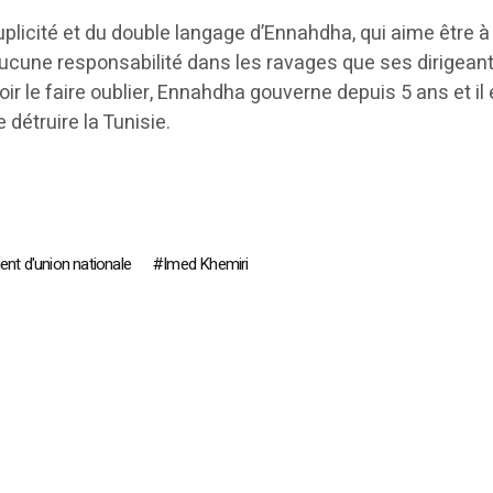
uplicité et du double langage d’Ennahdha, qui aime être à
aucune responsabilité dans les ravages que ses dirigeants 
ir le faire oublier, Ennahdha gouverne depuis 5 ans et il 
 détruire la Tunisie.
nt d'union nationale
Imed Khemiri