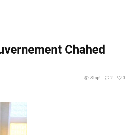
gouvernement Chahed
Stop!
2
0