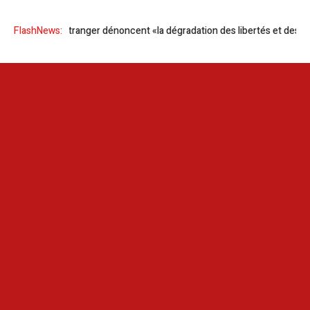
isiens à l’étranger dénoncent «la dégradation des libertés et des droits
FlashNews: