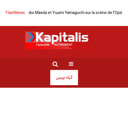
pon | Tomoko Maeda et Yuumi Yamaguchi sur la scène de l’Opéra de Tun
FlashNews:
أنباء تونس