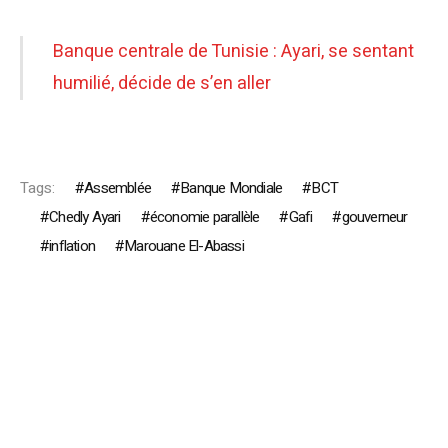
Banque centrale de Tunisie : Ayari, se sentant
humilié, décide de s’en aller
Tags:
Assemblée
Banque Mondiale
BCT
Chedly Ayari
économie parallèle
Gafi
gouverneur
inflation
Marouane El-Abassi