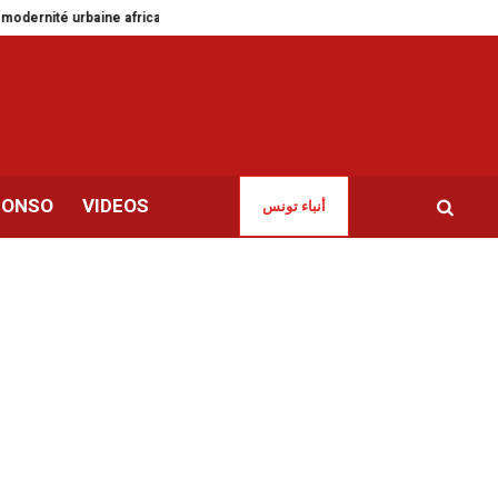
ne africaine
OMCT Tunisie annonce la suspension de ses activités pour u
CONSO
VIDEOS
أنباء تونس