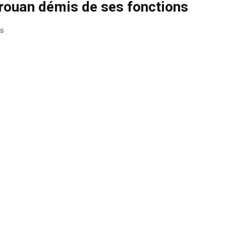
irouan démis de ses fonctions
ns