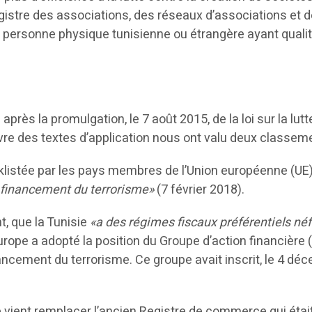
 Registre des associations, des réseaux d’associations et
oute personne physique tunisienne ou étrangère ayant qual
s après la promulgation, le 7 août 2015, de la loi sur la lu
œuvre des textes d’application nous ont valu deux classe
acklistée par les pays membres de l’Union européenne (UE
 financement du terrorisme»
(7 février 2018).
t, que la Tunisie
«a des régimes fiscaux préférentiels néf
Europe a adopté la position du Groupe d’action financière
nancement du terrorisme. Ce groupe avait inscrit, le 4 déc
se vient remplacer l’ancien Registre de commerce qui était