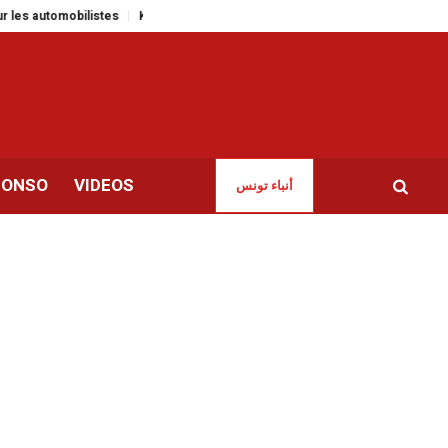
bilistes
KIKO Milano inaugure une nouvelle boutique à Tunis-Lafayette
CONSO
VIDEOS
أنباء تونس