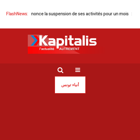
Tunisie annonce la suspension de ses activités pour un mois
FlashNews:
Tunisie
أنباء تونس