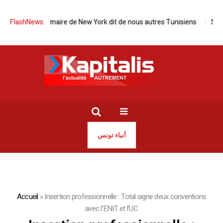
usulman maire de New York dit de nous autres Tunisiens
FlashNews:
Salon du liv
أنباء تونس
Accueil
»
Insertion professionnelle : Total signe deux conventions
avec l’ENIT et l’UC