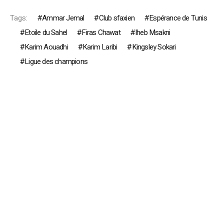
Tags:
Ammar Jemal
Club sfaxien
Espérance de Tunis
Etoile du Sahel
Firas Chawat
Iheb Msakni
Karim Aouadhi
Karim Laribi
Kingsley Sokari
Ligue des champions