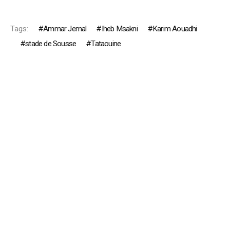
Tags:
Ammar Jemal
Iheb Msakni
Karim Aouadhi
stade de Sousse
Tataouine