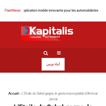
ance une application mobile innovante pour les automobilistes
FlashNews:
KIKO Mi
أنباء تونس
Accueil
»
L’Etoile du Sahel gagne, le geste inacceptable d’Ammar
Jemal