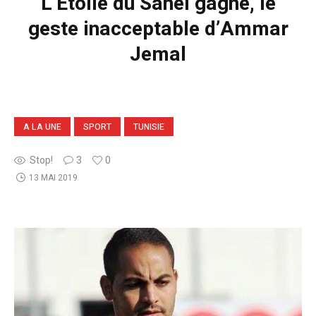
L’Etoile du Sahel gagne, le
geste inacceptable d’Ammar
Jemal
A LA UNE
SPORT
TUNISIE
Stop!
3
0
13 MAI 2019