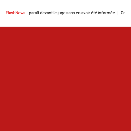
hmani comparaît devant le juge sans en avoir été informée
FlashNews:
Green Forw