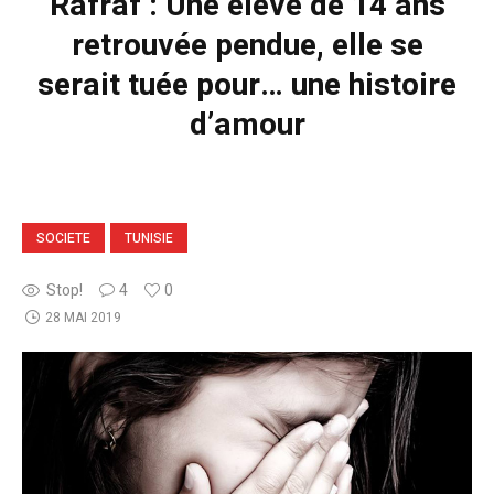
Rafraf : Une élève de 14 ans
retrouvée pendue, elle se
serait tuée pour… une histoire
d’amour
SOCIETE
TUNISIE
Stop!
4
0
28 MAI 2019