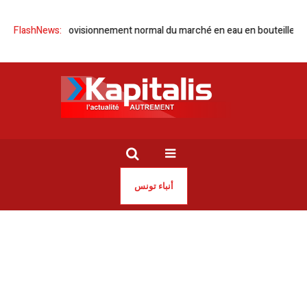
rovisionnement normal du marché en eau en bouteille
FlashNews:
Football | Youcef
أنباء تونس