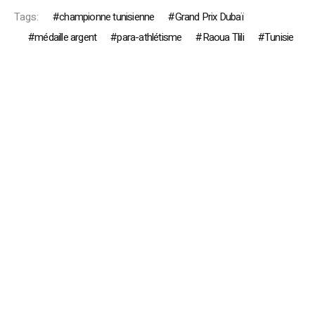
Tags:
championne tunisienne
Grand Prix Dubaï
médaille argent
para-athlétisme
Raoua Tlili
Tunisie