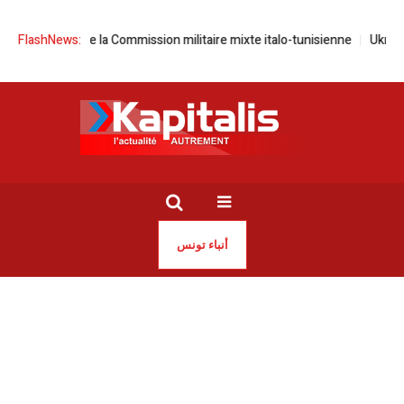
n à Tunis de la Commission militaire mixte italo-tunisienne
FlashNews:
Ukraine / I
أنباء تونس