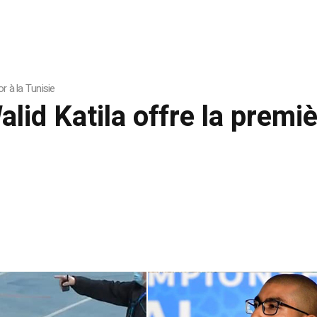
or à la Tunisie
lid Katila offre la premiè