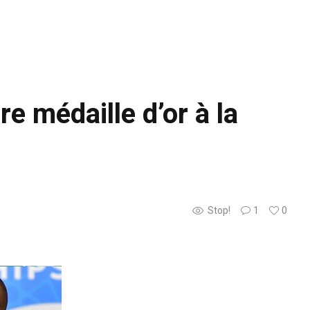
re médaille d’or à la
Stop!
1
0