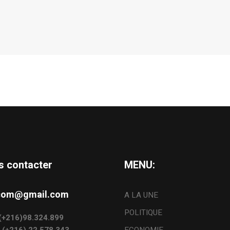
s contacter
MENU:
s.com@gmail.com
A LA UNE
POLITIQUE
: (+216)98.324.899