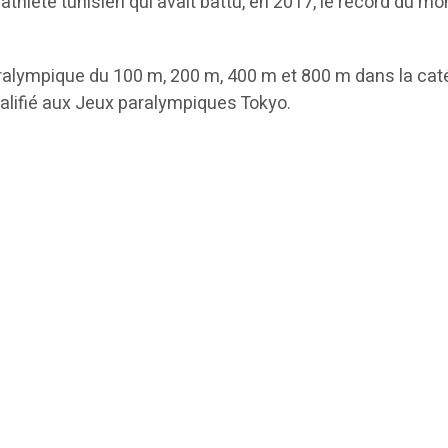
-athlète tunisien qui avait battu, en 2017, le record du
lympique du 100 m, 200 m, 400 m et 800 m dans la catég
alifié aux Jeux paralympiques Tokyo.