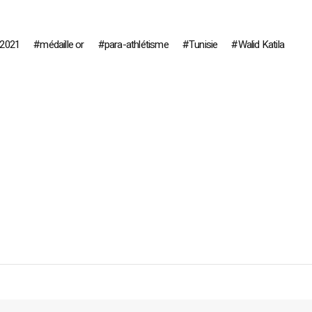
 2021
médaille or
para-athlétisme
Tunisie
Walid Katila