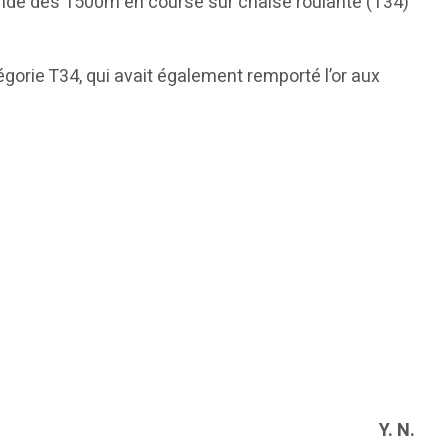
 monde des 1500m en course sur chaise roulante (T34)
orie T34, qui avait également remporté l’or aux
Y. N.