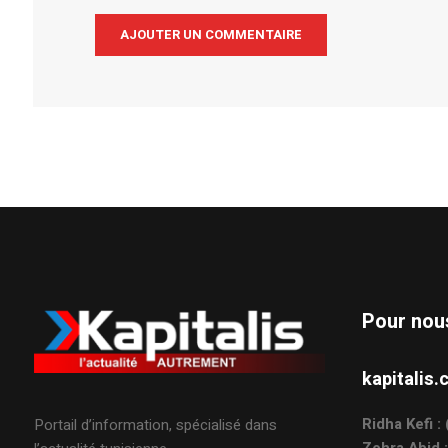
Alternative:
Pour nou
kapitali
Ridha Kefi 
Portail d’information, spécialisé dans