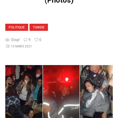
(Photos)
POLITIQUE
TUNISIE
Stop!
9
0
10 MARS 2021