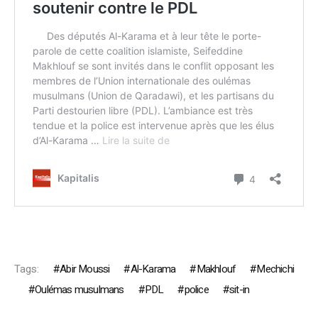
Tags:
Abir Moussi
Al-Karama
Makhlouf
Mechichi
Oulémas musulmans
PDL
police
sit-in