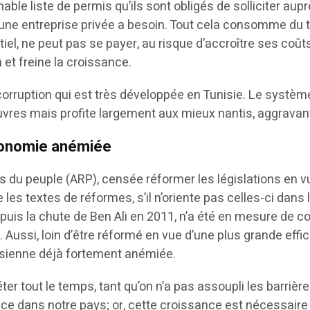
nable liste de permis qu’ils sont obligés de solliciter a
ne entreprise privée a besoin. Tout cela consomme du te
el, ne peut pas se payer, au risque d’accroître ses coût
 et freine la croissance.
rruption qui est très développée en Tunisie. Le système d
uvres mais profite largement aux mieux nantis, aggravant 
économie anémiée
s du peuple (ARP), censée réformer les législations en v
e les textes de réformes, s’il n’oriente pas celles-ci dans
puis la chute de Ben Ali en 2011, n’a été en mesure de 
ssi, loin d’être réformé en vue d’une plus grande efficac
isienne déjà fortement anémiée.
ter tout le temps, tant qu’on n’a pas assoupli les barriè
nce dans notre pays; or, cette croissance est nécessaire 