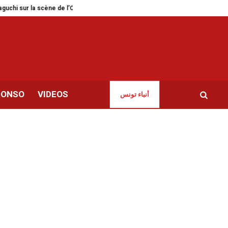
a scène de l’Opéra de Tunis
Tunis | Journée mondiale de l’eau à la Cité d
CONSO
VIDEOS
أنباء تونس