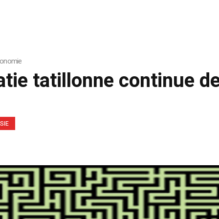
économie
atie tatillonne continue d
SIE