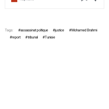
Tags:
assassinat poltique
justice
Mohamed Brahmi
report
tribunal
Tunisie