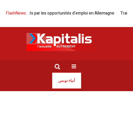
isiens attirés par les opportunités d’emploi en Allemagne
FlashNews:
Traitement 
أنباء تونس