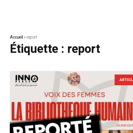
Accueil
»
report
Étiquette :
report
ARTIC