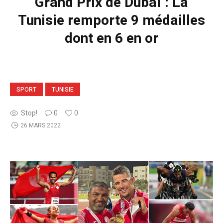
Grand Prix de Dubaï : La
Tunisie remporte 9 médailles
dont en 6 en or
SPORT
TUNISIE
Stop!
0
0
26 MARS 2022