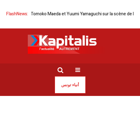
ie-Japon | Tomoko Maeda et Yuumi Yamaguchi sur la scène de l’Opéra d
FlashNews:
أنباء تونس