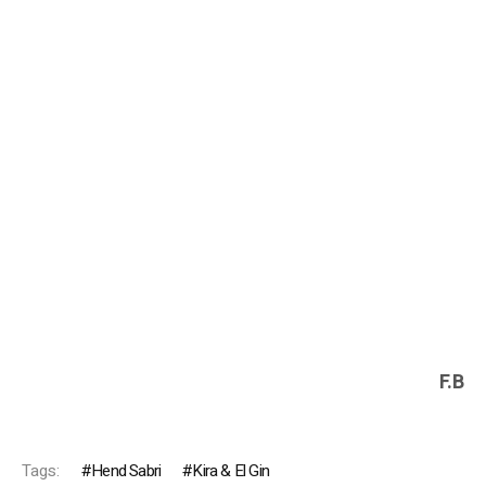
F.B
Tags:
Hend Sabri
Kira & El Gin