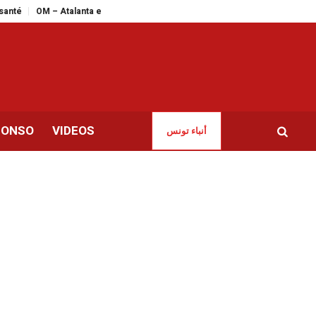
 Atalanta en live streaming : le match de la dernière chance pour les Marseil
CONSO
VIDEOS
أنباء تونس