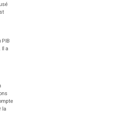
eusé
st
u PIB
Il a
n
ions
compte
 la