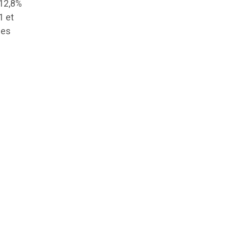
 12,8%
1 et
des