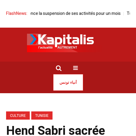
isie annonce la suspension de ses activités pour un mois
FlashNews:
Tunisie | 
أنباء تونس
CULTURE
TUNISIE
Hend Sabri sacrée