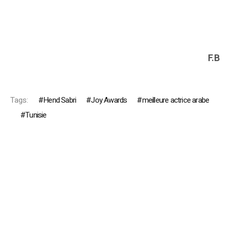
F.B
Tags:
Hend Sabri
Joy Awards
meilleure actrice arabe
Tunisie