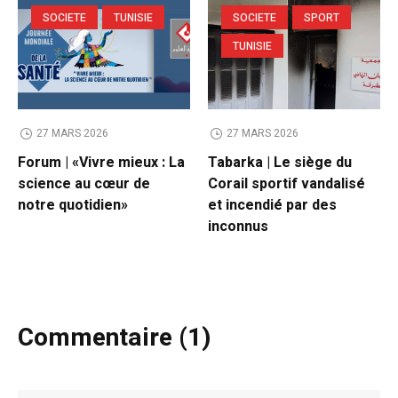
SOCIETE
TUNISIE
SOCIETE
SPORT
TUNISIE
27 MARS 2026
27 MARS 2026
Forum | «Vivre mieux : La
Tabarka | Le siège du
science au cœur de
Corail sportif vandalisé
notre quotidien»
et incendié par des
inconnus
Commentaire (1)