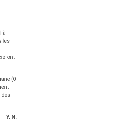
l à
s les
cieront
uane (0
nent
s des
Y. N.