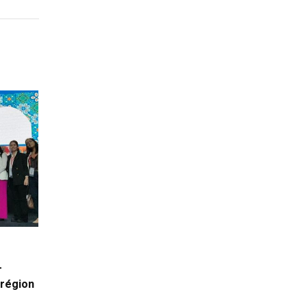
-
 région