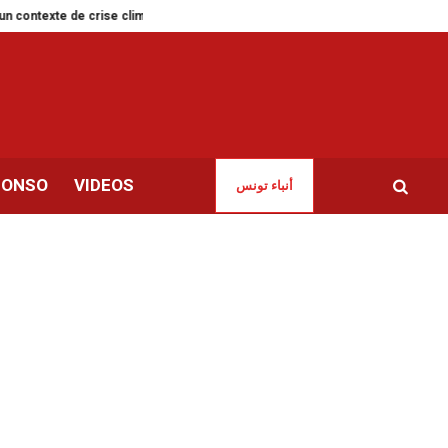
e de crise climatique
Tunisie | Liste des nouveaux dirigeants de l’UGTT
CONSO
VIDEOS
أنباء تونس