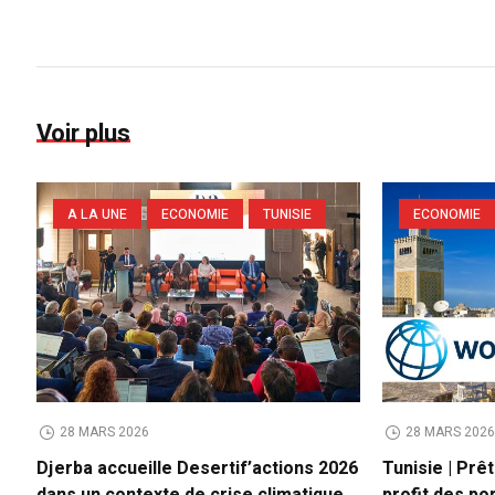
Voir plus
A LA UNE
ECONOMIE
TUNISIE
ECONOMIE
28 MARS 2026
28 MARS 202
Djerba accueille Desertif’actions 2026
Tunisie | Prê