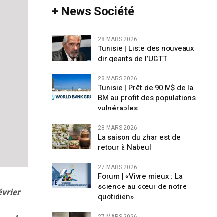
+ News Société
28 MARS 2026
Tunisie | Liste des nouveaux
dirigeants de l’UGTT
28 MARS 2026
Tunisie | Prêt de 90 M$ de la
BM au profit des populations
vulnérables
28 MARS 2026
La saison du zhar est de
retour à Nabeul
27 MARS 2026
Forum | «Vivre mieux : La
science au cœur de notre
évrier
quotidien»
27 MARS 2026