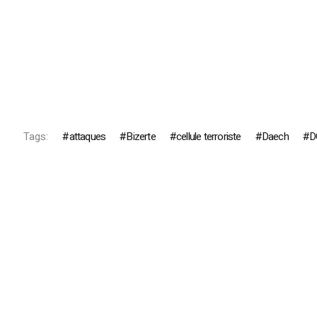
Tags:
attaques
Bizerte
cellule terroriste
Daech
D