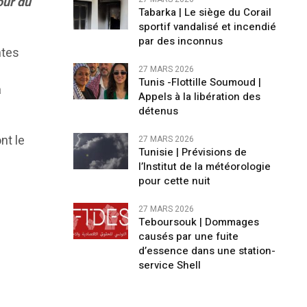
our du
Tabarka | Le siège du Corail
sportif vandalisé et incendié
par des inconnus
ntes
27 MARS 2026
Tunis -Flottille Soumoud |
à
Appels à la libération des
détenus
nt le
27 MARS 2026
Tunisie | Prévisions de
l’Institut de la météorologie
pour cette nuit
27 MARS 2026
Teboursouk | Dommages
causés par une fuite
d’essence dans une station-
service Shell