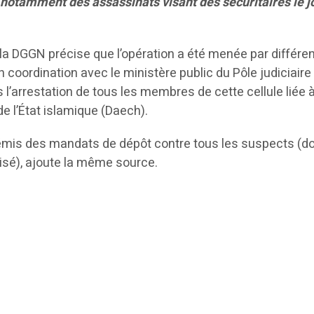
 notamment des assassinats visant des sécuritaires le j
 DGGN précise que l’opération a été menée par différe
 coordination avec le ministère public du Pôle judiciaire
s l’arrestation de tous les membres de cette cellule liée 
 de l’État islamique (Daech).
a émis des mandats de dépôt contre tous les suspects (do
isé), ajoute la même source.