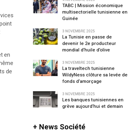
TABC | Mission économique
multisectorielle tunisienne en
rvices
Guinée
point
t
3 NOVEMBRE 2025
La Tunisie en passe de
devenir le 2e producteur
mondial d’huile d’olive
et en
a même
3 NOVEMBRE 2025
La traveltech tunisienne
ts de
WildyNess clôture sa levée de
fonds d’amorçage
3 NOVEMBRE 2025
Les banques tunisiennes en
grève aujourd’hui et demain
+ News Société