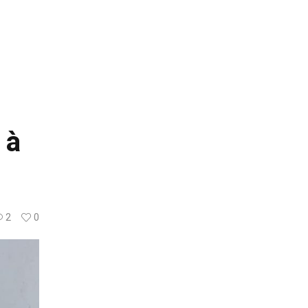
 à
2
0