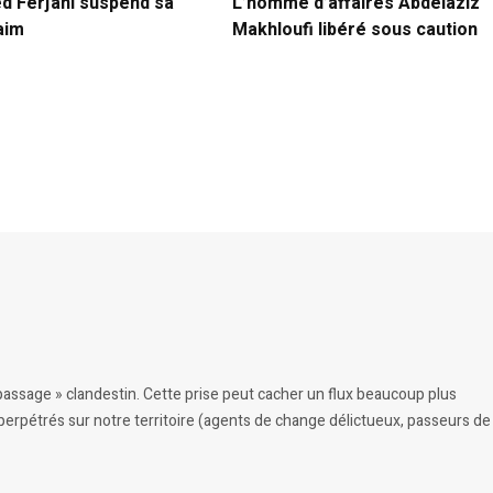
ed Ferjani suspend sa
L’homme d’affaires Abdelaziz
aim
Makhloufi libéré sous caution
 passage » clandestin. Cette prise peut cacher un flux beaucoup plus
 perpétrés sur notre territoire (agents de change délictueux, passeurs de