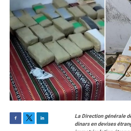
La Direction générale de
dinars en devises étrang