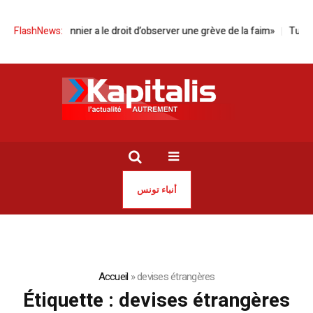
nnier a le droit d’observer une grève de la faim»
FlashNews:
Tunisie | Des hôtels to
أنباء تونس
Accueil
»
devises étrangères
Étiquette :
devises étrangères