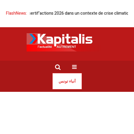
cueille Desertif’actions 2026 dans un contexte de crise climatique
FlashNews:
Tu
أنباء تونس