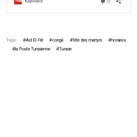
Tags:
Aïd El-Fitr
congé
fête des martyrs
horaires
la Poste Tunisienne
Tunisie