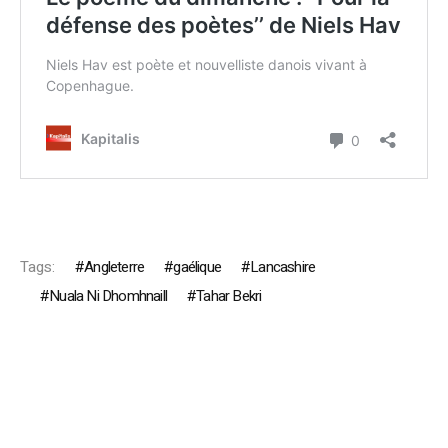
Tags:
Angleterre
gaélique
Lancashire
Nuala Ni Dhomhnaill
Tahar Bekri