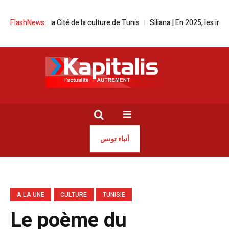
tival à la Cité de la culture de Tunis
FlashNews:
Siliana | En 2025, les incendies 
أنباء تونس
A LA UNE
CULTURE
TUNISIE
Le poème du