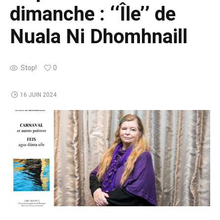
dimanche : ‘‘Île’’ de
Nuala Ni Dhomhnaill
Stop!
0
16 JUIN 2024