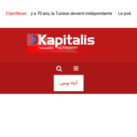
l’ISHC | Il y a 70 ans, la Tunisie devient indépendante
FlashNews:
Le poème du dima
أنباء تونس