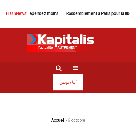
s, dépensez moins
FlashNews:
Rassemblement à Paris pour la libération de Jaouh
أنباء تونس
Accueil
»
6 octobre