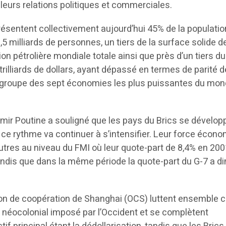
ir leurs relations politiques et commerciales.
présentent collectivement aujourd’hui 45% de la populatio
5 milliards de personnes, un tiers de la surface solide de
ion pétrolière mondiale totale ainsi que près d’un tiers du
 trilliards de dollars, ayant dépassé en termes de parité d
le groupe des sept économies les plus puissantes du mo
imir Poutine a souligné que les pays du Brics se dévelop
 ce rythme va continuer à s’intensifier. Leur force écon
utres au niveau du FMI où leur quote-part de 8,4% en 20
tandis que dans la même période la quote-part du G-7 a d
tion de coopération de Shanghai (OCS) luttent ensemble 
néocolonial imposé par l’Occident et se complètent