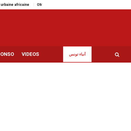
fricaine
OMCT Tunisie annonce la suspension de ses activités pour un m
CONSO
VIDEOS
أنباء تونس