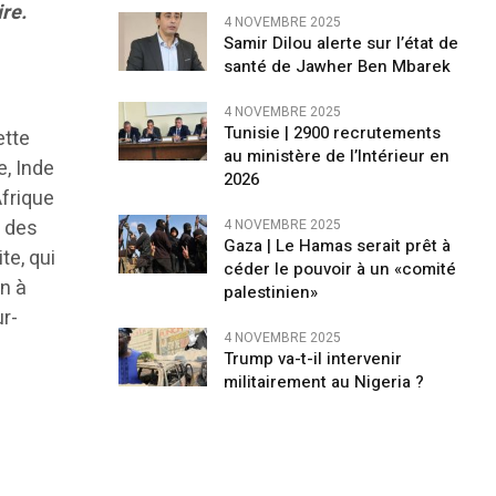
re.
4 NOVEMBRE 2025
Samir Dilou alerte sur l’état de
santé de Jawher Ben Mbarek
4 NOVEMBRE 2025
Tunisie | 2900 recrutements
ette
au ministère de l’Intérieur en
e, Inde
2026
Afrique
, des
4 NOVEMBRE 2025
Gaza | Le Hamas serait prêt à
te, qui
céder le pouvoir à un «comité
on à
palestinien»
ur-
4 NOVEMBRE 2025
Trump va-t-il intervenir
militairement au Nigeria ?