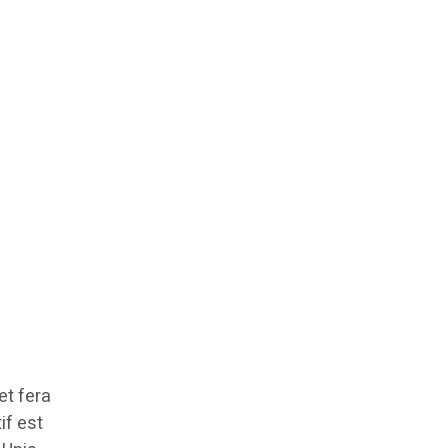
et fera
if est