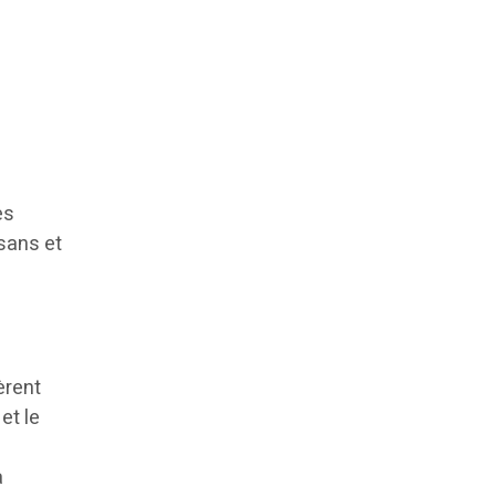
es
isans et
èrent
et le
t
a