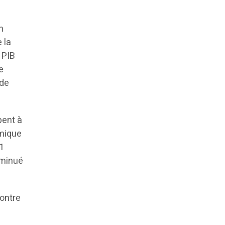
n
 la
 PIB
e
nde
pent à
omique
01
iminué
contre