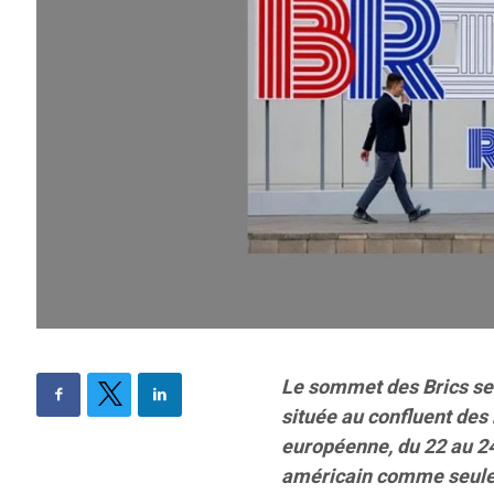
Le sommet des Brics se t
située au confluent des 
européenne, du 22 au 2
américain comme seule 