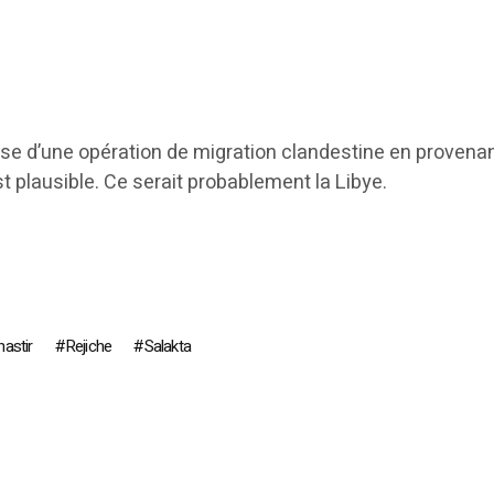
èse d’une opération de migration clandestine en provena
st plausible. Ce serait probablement la Libye.
astir
Rejiche
Salakta