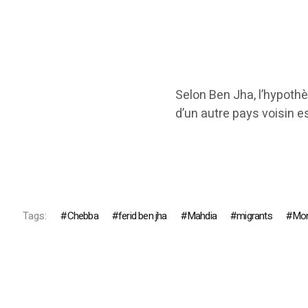
Selon Ben Jha, l’hypoth
d’un autre pays voisin e
Tags:
Chebba
ferid ben jha
Mahdia
migrants
Mon