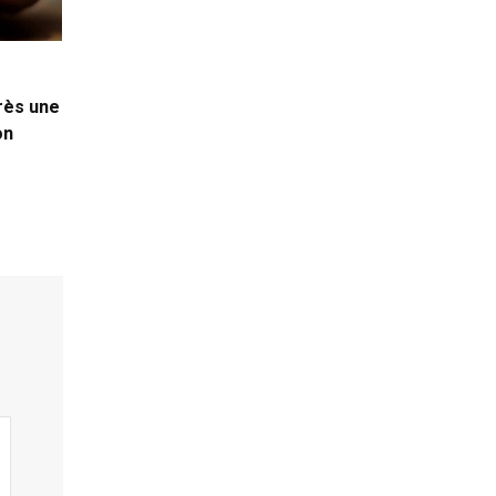
rès une
on