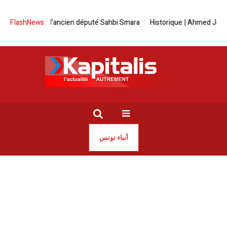
ine pour l’ancien député Sahbi Smara
FlashNews:
Historique | Ahmed Jaouadi s’o
أنباء تونس