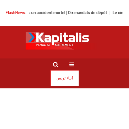
endié après un accident mortel | Dix mandats de dépôt
FlashNews:
Le cinéma tunisi
أنباء تونس