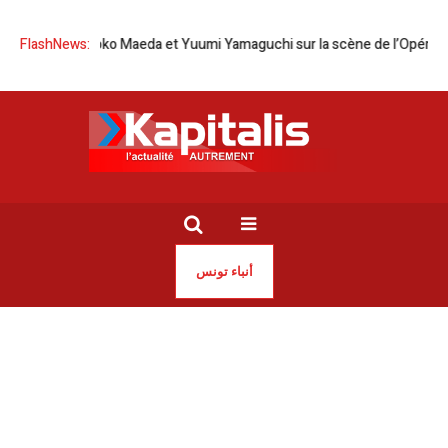
pon | Tomoko Maeda et Yuumi Yamaguchi sur la scène de l’Opéra de Tun
FlashNews:
أنباء تونس