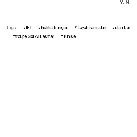
Y. N.
Tags:
IFT
Institut français
Layali Ramadan
stambali
troupe Sidi Ali Lasmar
Tunisie