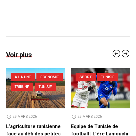
Voir plus
A LA UNE
ECONOMIE
SPORT
TUNISIE
TRIBUNE
TUNISIE
29 MARS 2026
29 MARS 2026
L’agriculture tunisienne
Equipe de Tunisie de
face au défi des petites
football | L’ère Lamouchi