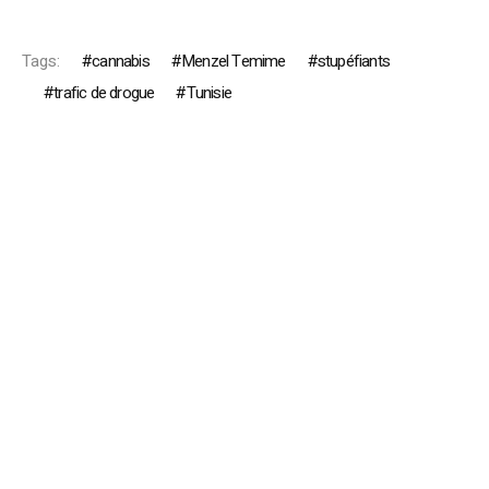
Tags:
cannabis
Menzel Temime
stupéfiants
trafic de drogue
Tunisie