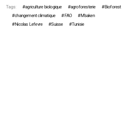
Tags:
agriculture biologique
agroforesterie
Bioforest
changement climatique
FAO
M’saken
Nicolas Lefevre
Suisse
Tunisie