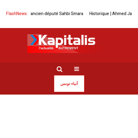
e pour l’ancien député Sahbi Smara
FlashNews:
Historique | Ahmed Jaouadi s’off
أنباء تونس