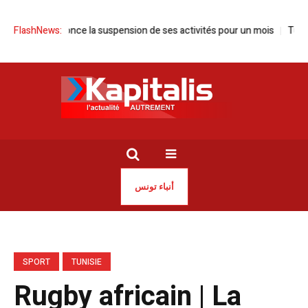
isie annonce la suspension de ses activités pour un mois
FlashNews:
Tunisie | 
أنباء تونس
SPORT
TUNISIE
Rugby africain | La