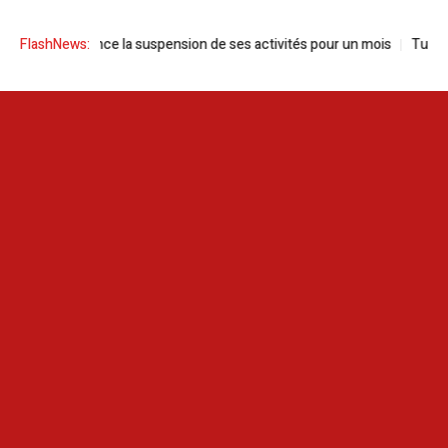
ie annonce la suspension de ses activités pour un mois
FlashNews:
Tunisie | Sa