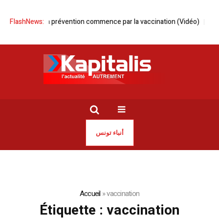
La prévention commence par la vaccination (Vidéo)
FlashNews:
Tunis | Report du 
أنباء تونس
Accueil
»
vaccination
Étiquette :
vaccination