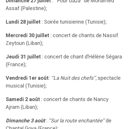
Dimanche 27 juillet
:
‘‘Pour Gaza’’
de Mohamed
Assaf (Palestine);
Lundi 28 juillet
: Soirée tunisienne (Tunisie);
Mercredi 30 juillet
: concert de chants de Nassif
Zeytoun (Liban);
Jeudi 31 juillet
: concert de chant d’Hélène Ségara
(France);
Vendredi 1er août
:
‘‘La Nuit des chefs’’
, spectacle
musical (Tunisie);
Samedi 2 août
: concert de chants de Nancy
Ajram (Liban);
Dimanche 3 août
:
‘‘Sur la route enchantée’’
de
Chantal Goya (France);